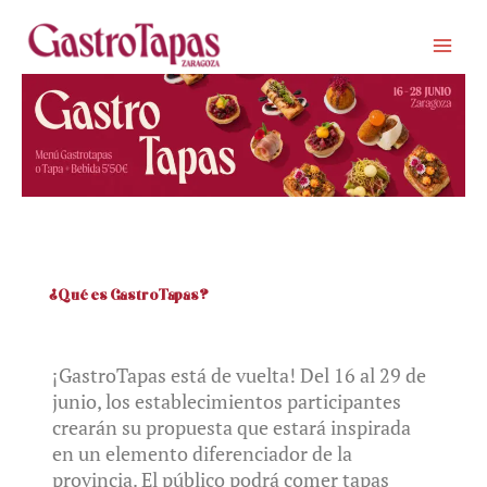
Ir
al
contenido
¿Qué es GastroTapas?
¡GastroTapas está de vuelta! Del 16 al 29 de
junio, los establecimientos participantes
crearán su propuesta que estará inspirada
en un elemento diferenciador de la
provincia. El público podrá comer tapas