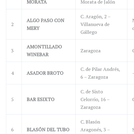
MORATA
Morata de Jalón
C. Aragón, 2 –
ALGO PASO CON
2
Villanueva de
MERY
Gállego
AMONTILLADO
3
Zaragoza
WINEBAR
C. de Pilar Andrés,
4
ASADOR BROTO
6 – Zaragoza
C. de Sixto
5
BAR ESIXTO
Celorrio, 16 –
Zaragoza
C. Blasón
6
BLASÓN DEL TUBO
Aragonés, 3 –