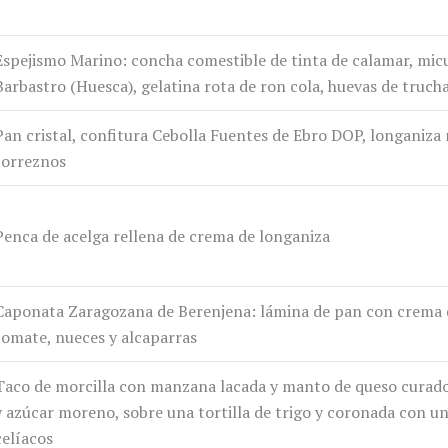
Espejismo Marino: concha comestible de tinta de calamar, micu
Barbastro (Huesca), gelatina rota de ron cola, huevas de truch
Pan cristal, confitura Cebolla Fuentes de Ebro DOP, longaniza
torreznos
Penca de acelga rellena de crema de longaniza
Caponata Zaragozana de Berenjena: lámina de pan con crema d
tomate, nueces y alcaparras
Taco de morcilla con manzana lacada y manto de queso curado
y azúcar moreno, sobre una tortilla de trigo y coronada con un
celíacos