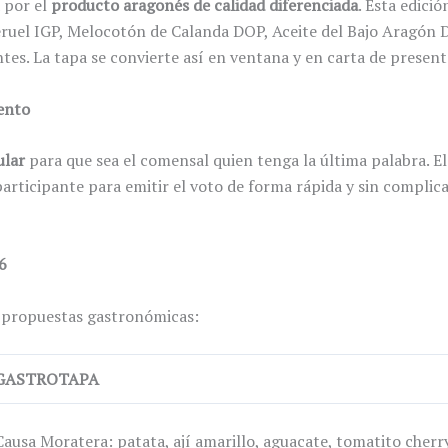
 por el
producto aragonés de calidad diferenciada
. Esta edici
uel IGP, Melocotón de Calanda DOP, Aceite del Bajo Aragón DO
tes. La tapa se convierte así en ventana y en carta de presen
ento
ular
para que sea el comensal quien tenga la última palabra. El
rticipante para emitir el voto de forma rápida y sin complicac
6
s propuestas gastronómicas:
GASTROTAPA
Causa Moratera: patata, ají amarillo, aguacate, tomatito cherry,